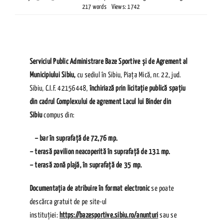
217 words
Views: 1742
Serviciul Public Administrare Baze Sportive și de Agrement al
Municipiului Sibiu,
cu sediul în Sibiu, Piața Mică, nr. 22, jud.
Sibiu, C.I.F. 42156448,
închiriază prin licitație publică spațiu
din cadrul Complexului de agrement Lacul lui Binder din
Sibiu
compus din:
– bar în suprafață de 72,76 mp.
– terasă pavilion neacoperită în suprafață de 131 mp.
– terasă zonă plajă, în suprafață de 35 mp.
Documentația de atribuire în format electronic
se poate
descărca gratuit de pe site-ul
instituției:
https://bazesportive.sibiu.ro/anunturi
sau se