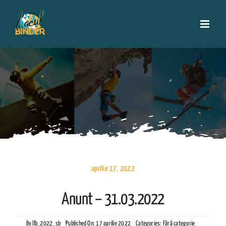
Skip
to
content
aprilie 17, 2022
Anunt – 31.03.2022
By
llb_2022_sb
Published On: 17 aprilie 2022
Categories:
Fără categorie