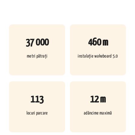
37 000
460 m
metri pătrați
instalație wakeboard 5.0
113
12 m
locuri parcare
adâncime maximă