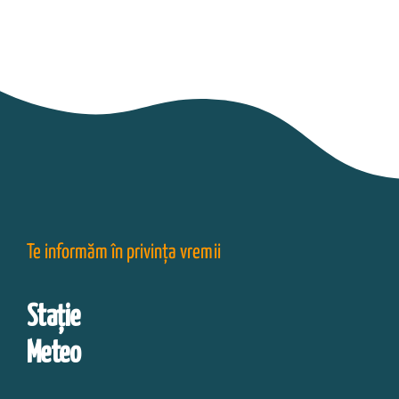
Te informăm în privința vremii
Stație
Meteo